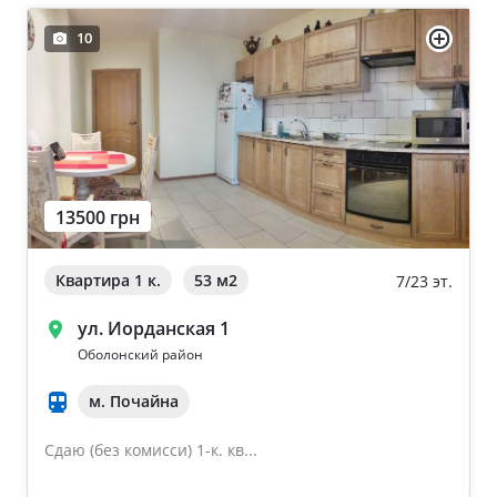
10
13500 грн
Квартира 1 к.
53 м
2
7/23 эт.
ул. Иорданская 1
Оболонский район
м. Почайна
Сдаю (без комисси) 1-к. кв...