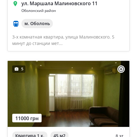
ул. Маршала Малиновского 11
Оболонский район
м. Оболонь
3-х комнатная квартира, улица Малиновского. 5
минут до станции мет...
5
11000 грн
Квартира 1 к.
45 м
2
8 эт.