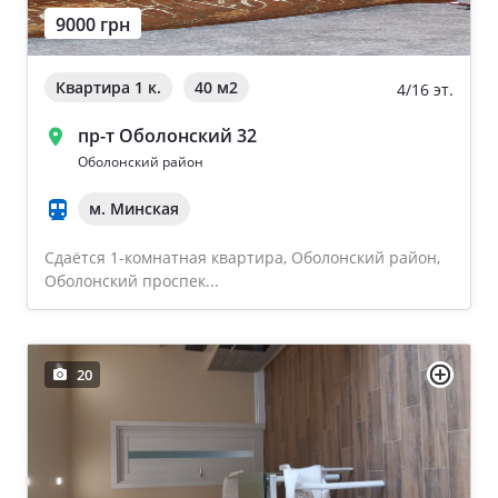
9000 грн
Ворзель
Дом 2000-2009 года
Борисполь
Квартира 1 к.
40 м
2
4/16 эт.
Новострой
Буча
пр-т Оболонский 32
Частный дом
Оболонский район
м. Минская
Общая площадь квартиры
Очистить
Сдаётся 1-комнатная квартира, Оболонский район,
От 40
Оболонский проспек...
От 60
От 80
20
От 100