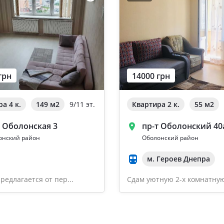
грн
14000 грн
а 4 к.
149 м
2
9/11 эт.
Квартира 2 к.
55 м
2
. Оболонская 3
пр-т Оболонский 40
онский район
Оболонский район
м. Героев Днепра
редлагается от пер...
Сдам уютную 2-х комнатную 