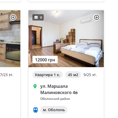
9
12000 грн
7/23 эт.
Квартира 1 к.
45 м
2
9/25 эт.
ул. Маршала
Малиновского 4в
Оболонский район
м. Оболонь