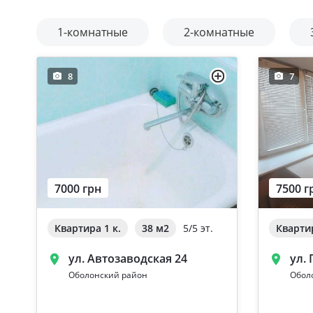
1-комнатные
2-комнатные
8
7
7000 грн
7500 г
Квартира 1 к.
38 м
2
5/5 эт.
Квартир
ул. Автозаводская 24
ул.
Оболонский район
Обол