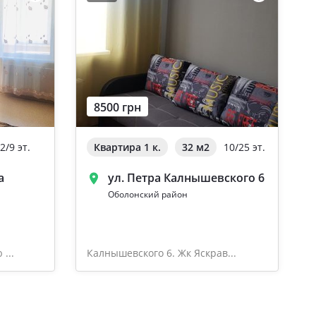
8500 грн
2/9 эт.
Квартира 1 к.
32 м
2
10/25 эт.
а
ул. Петра Калнышевского 6
Оболонский район
...
Калнышевского 6. Жк Яскрав...