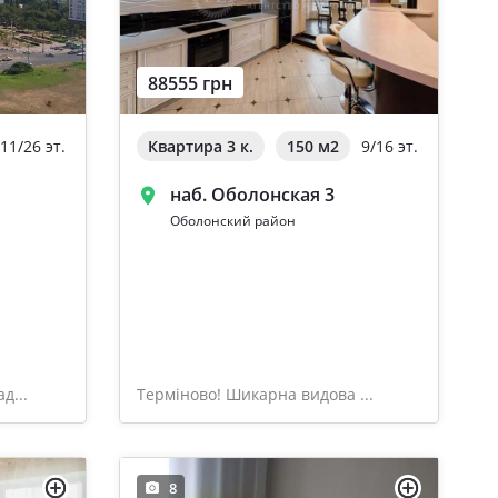
88555 грн
11/26 эт.
Квартира 3 к.
150 м
2
9/16 эт.
наб. Оболонская 3
Оболонский район
д...
Терміново! Шикарна видова ...
8