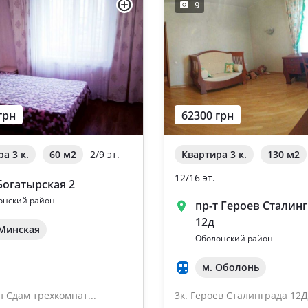
9
грн
62300 грн
а 3 к.
60 м
2
2/9 эт.
Квартира 3 к.
130 м
2
12/16 эт.
 Богатырская 2
онский район
пр-т Героев Сталин
12д
 Минская
Оболонский район
м. Оболонь
н Сдам трехкомнат...
3к. Героев Сталинграда 12Д.