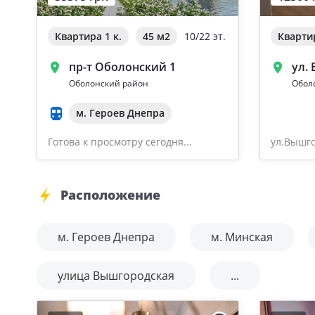
Квартира 1 к.
45 м
2
10/22 эт.
Квартир
пр-т Оболонский 1
ул.
Оболонский район
Обол
м. Героев Днепра
Готова к просмотру сегодня...
ул.Вышго
Расположение
м. Героев Днепра
м. Минская
улица Вышгородская
...