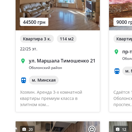
44500 грн
9000 г
Квартира 3 к.
114 м
2
Квартир
22/25 эт.
пр-
Обол
ул. Маршала Тимошенко 21
Оболонский район
м.
м. Минская
Хозяин. Аренда 3-х комнатной
Сдаётся 
квартиры премиум класса в
Оболонс
элитном ком...
проспек..
20
12