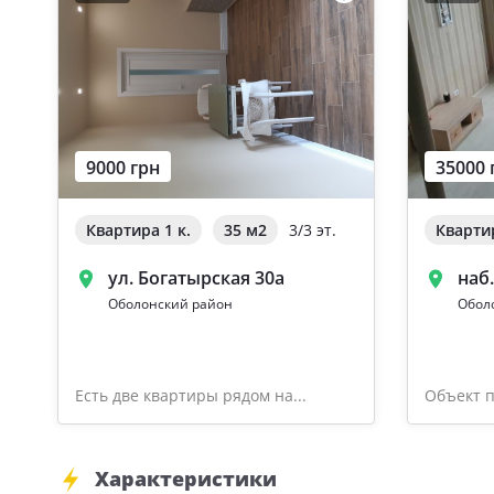
9000 грн
35000 
Квартира 1 к.
35 м
2
3/3 эт.
Квартир
ул. Богатырская 30а
наб
Оболонский район
Обол
Есть две квартиры рядом на...
Объект п
Характеристики