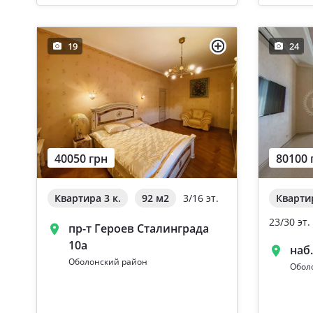
19
24
40050 грн
80100 
Квартира 3 к.
92 м
2
3/16 эт.
Квартир
23/30 эт.
пр-т Героев Сталинграда
10а
наб
Оболонский район
Обол