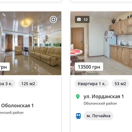
10
грн
13500 грн
а 3 к.
125 м
2
Квартира 1 к.
53 м
2
ул. Иорданская 1
Оболонский район
. Оболонская 1
онский район
м. Почайна