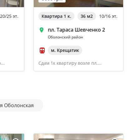
20/25 эт.
Квартира 1 к.
36 м
2
10/16 эт.
пл. Тараса Шевченко 2
Оболонский район
м. Крещатик
...
Сдам 1к квартиру возле пл....
я Оболонская