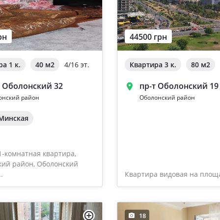
рн
44500 грн
а 1 к.
40 м
2
4/16 эт.
Квартира 3 к.
80 м
2
т Оболонский 32
пр-т Оболонский 19
онский район
Оболонский район
 Минская
1-комнатная квартира,
кий район, Оболонский
.
Квартира видовая на площа
18