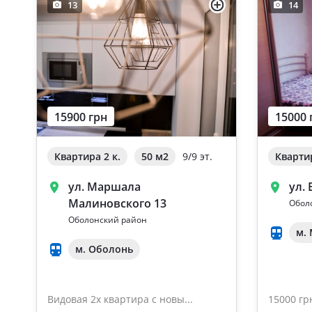
13
14
15900 грн
15000 
Квартира 2 к.
50 м
2
9/9 эт.
Квартир
ул. Маршала
ул.
Малиновского 13
Обол
Оболонский район
м.
м. Оболонь
Видовая 2х квартира с новы...
15000 гр