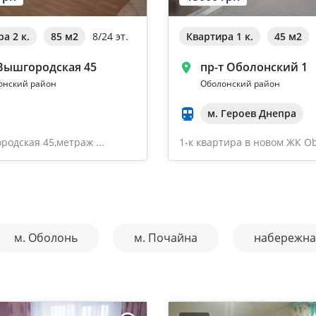
а 2 к.
85 м
2
8/24 эт.
Квартира 1 к.
45 м
2
 Вышгородская 45
пр-т Оболонский 1
онский район
Оболонский район
м. Героев Днепра
родская 45,метраж ...
1-к квартира в новом ЖК Ob
м. Оболонь
м. Почайна
набережна