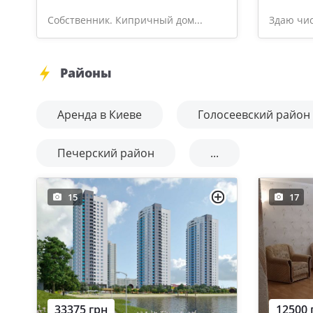
Собственник. Кипричный дом...
Здаю чис
Районы
Аренда в Киеве
Голосеевский район
Печерский район
...
15
17
33375 грн
12500 