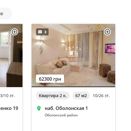
ые
8
62300 грн
3/10 эт.
Квартира 2 к.
67 м
2
10/26 эт.
енко 19
наб. Оболонская 1
Оболонский район