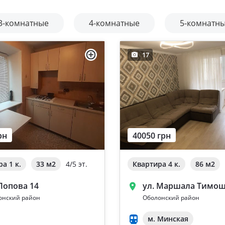
3-комнатные
4-комнатные
5-комнатн
17
рн
40050 грн
а 1 к.
33 м
2
4/5 эт.
Квартира 4 к.
86 м
2
 Попова 14
ул. Маршала Тимош
онский район
Оболонский район
м. Минская