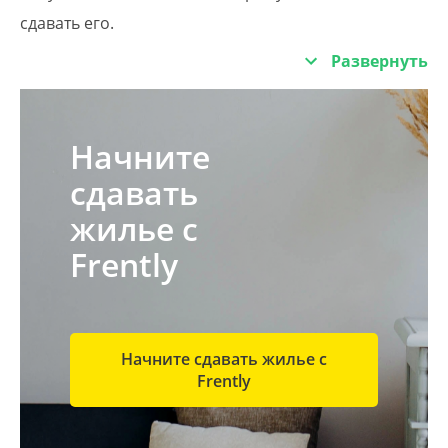
сдавать его.
Развернуть
Начните
сдавать
жилье с
Frently
Начните сдавать жилье с
Frently