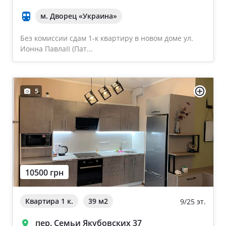
м. Дворец «Украина»
Без комиссии сдам 1-к квартиру в новом доме ул.
Ионна ПавлаІІ (Пат...
5
10500 грн
Квартира 1 к.
39 м
2
9/25 эт.
пер. Семьи Якубовских 37