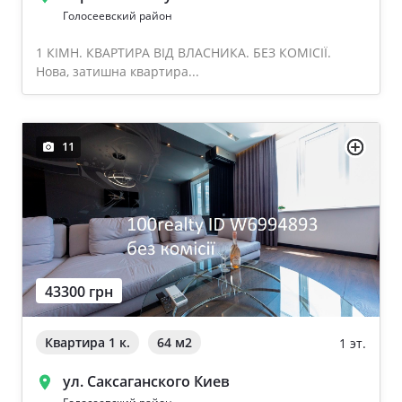
Голосеевский район
1 КІМН. КВАРТИРА ВІД ВЛАСНИКА. БЕЗ КОМІСІЇ.
Нова, затишна квартира...
11
43300 грн
Квартира 1 к.
64 м
2
1 эт.
ул. Саксаганского Киев