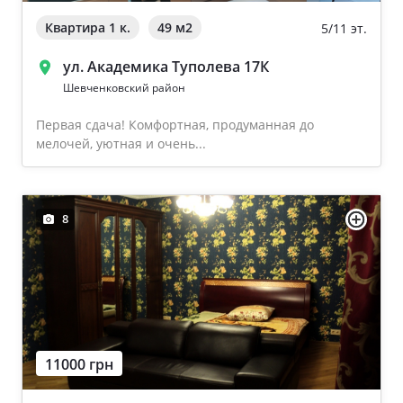
Квартира 1 к.
49 м
2
5/11 эт.
ул. Академика Туполева 17К
Шевченковский район
Первая сдача! Комфортная, продуманная до
мелочей, уютная и очень...
8
11000 грн