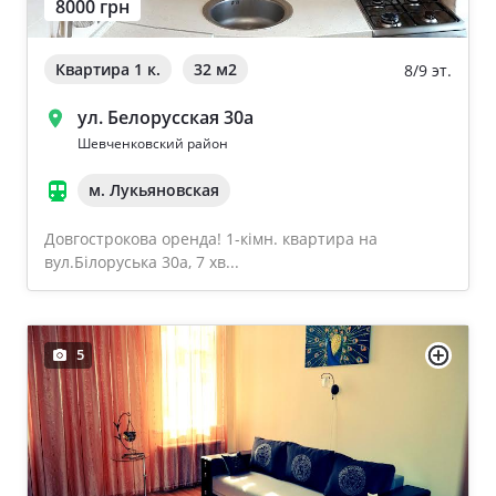
8000 грн
Квартира 1 к.
32 м
2
8/9 эт.
ул. Белорусская 30а
Шевченковский район
м. Лукьяновская
Довгострокова оренда! 1-кімн. квартира на
вул.Білоруська 30а, 7 хв...
5