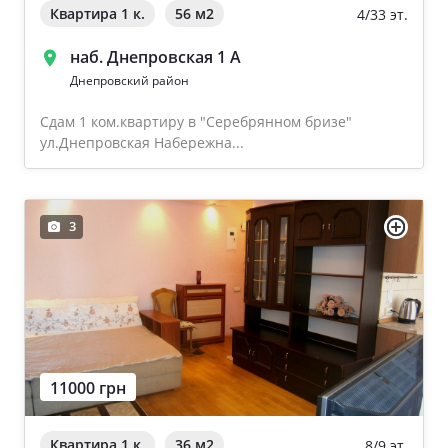
Квартира 1 к.
56 м
2
4/33 эт.
наб. Днепровская 1 А
Днепровский район
Сдам 1 ком.квартиру в "Серебрянном бризе"
ул.Днепровская Набережна...
3
11000 грн
Квартира 1 к.
36 м
2
8/9 эт.