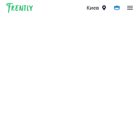
Frently
Выберите город
Киев
Киев
Вышгород
Вишнёвое
Ирпень
Петропавловская Борщаговка
Софиевская Борщаговка
Крюковщина
Чайки