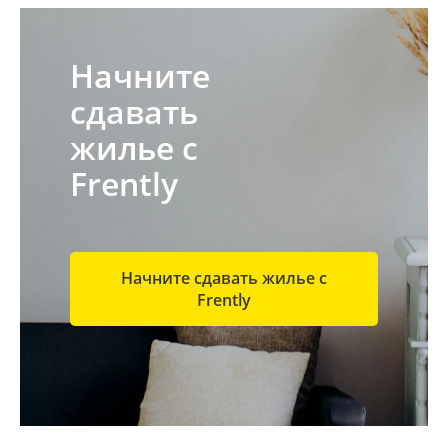
Начните
сдавать
жилье с
Frently
Начните сдавать жилье с
Frently