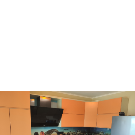
Ворзель
Борисполь
Буча