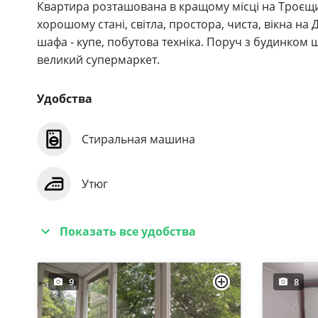
Квартира розташована в кращому місці на Троєщині
хорошому стані, світла, простора, чиста, вікна на 
шафа - купе, побутова техніка. Поруч з будинком 
великий супермаркет.
Удобства
Стиральная машина
Утюг
Показать все удобства
9
8