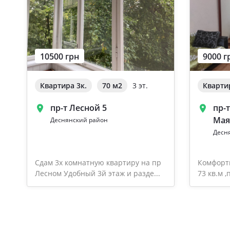
10500 грн
9000 г
Квартира 3к.
70 м
2
3 эт.
Кварти
пр-т Лесной 5
пр-
Мая
Деснянский район
Десн
Сдам 3х комнатную квартиру на пр
Комфортн
Лесном Удобный 3й этаж и разде...
73 кв.м ,