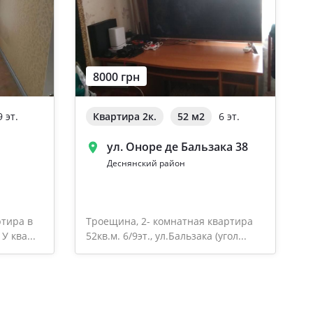
8000 грн
9 эт.
Квартира 2к.
52 м
2
6 эт.
ул. Оноре де Бальзака 38
Деснянский район
ртира в
Троещина, 2- комнатная квартира
У ква...
52кв.м. 6/9эт., ул.Бальзака (угол...