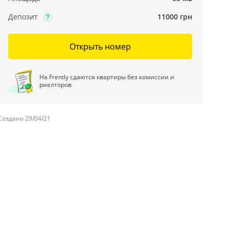
Депозит
11000 грн
Открыть номер
На Frently сдаются квартиры без комиссии и
риелторов
Создано 29/04/21