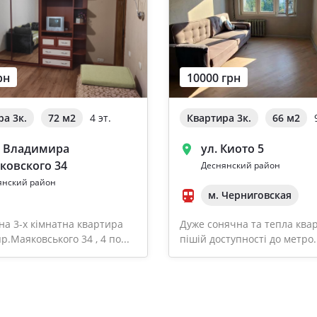
рн
10000 грн
ра 3к.
72 м
2
4 эт.
Квартира 3к.
66 м
2
т Владимира
ул. Киото 5
ковского 34
Деснянский район
янский район
м. Черниговская
а 3-х кімнатна квартира
Дуже сонячна та тепла ква
пр.Маяковського 34 , 4 по...
пішій доступності до метро. 