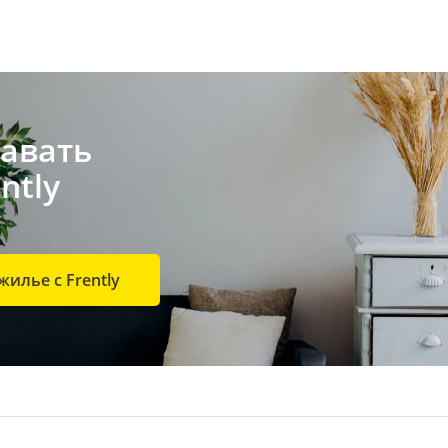
авать
ntly
жилье с Frently