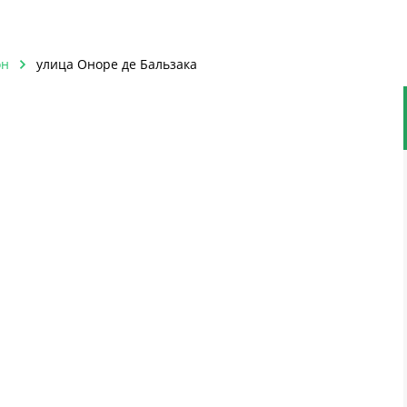
он
улица Оноре де Бальзака