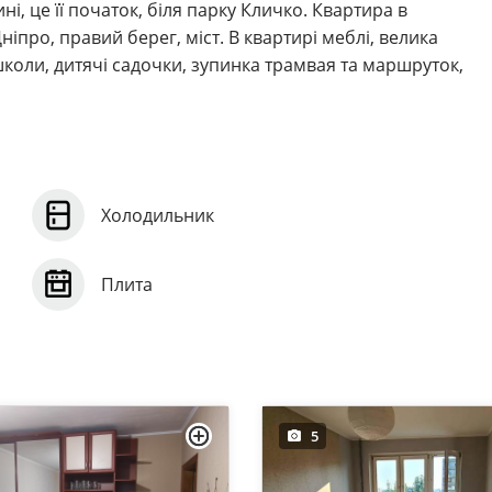
, це її початок, біля парку Кличко. Квартира в
Дніпро, правий берег, міст. В квартирі меблі, велика
школи, дитячі садочки, зупинка трамвая та маршруток,
Холодильник
Плита
5