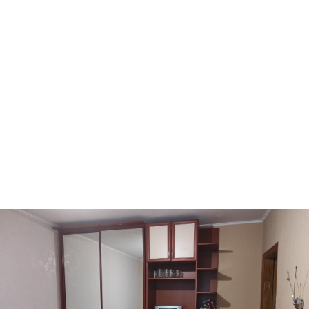
Ворзель
Борисполь
Буча