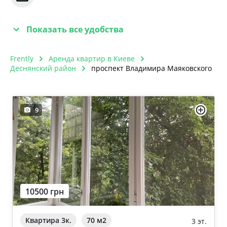
Показать все удобства
Frently
Аренда квартир в Киеве
Деснянский район
проспект Владимира Маяковского
9
10500 грн
Квартира 3к.
70 м
2
3 эт.