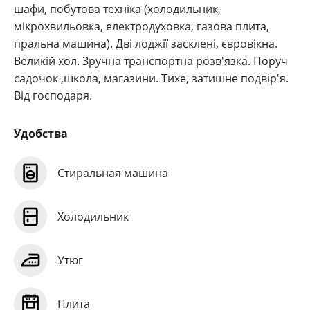
шафи, побутова техніка (холодильник,
мікрохвильовка, електродуховка, газова плита,
пральна машина). Дві лоджії засклені, євровікна.
Великій хол. Зручна транспортна розв'язка. Поруч
садочок ,школа, магазини. Тихе, затишне подвір'я.
Від господаря.
Удобства
Стиральная машина
Холодильник
Утюг
Плита