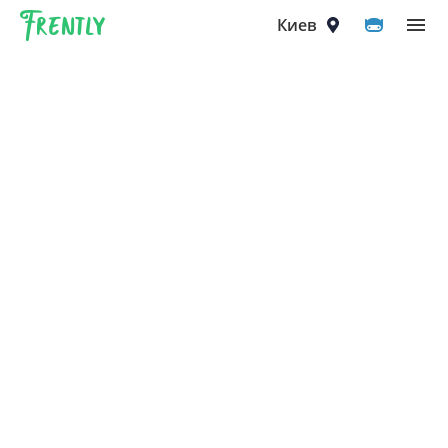
Frently
Выберите город
Киев
Киев
Вышгород
Вишнёвое
Ирпень
Петропавловская Борщаговка
Софиевская Борщаговка
Крюковщина
Чайки