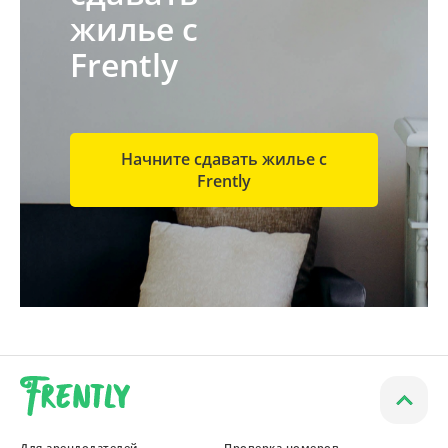
жилье с
Frently
Начните сдавать жилье с
Frently
Для арендодателей
Проверка номеров