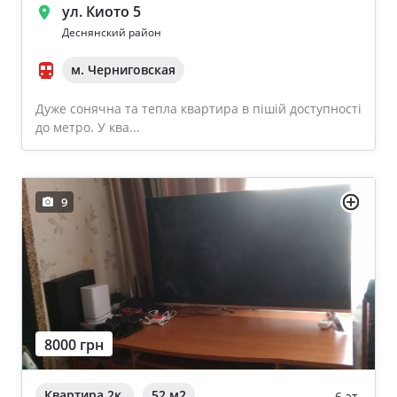
ул. Киото 5
Деснянский район
м. Черниговская
Дуже сонячна та тепла квартира в пішій доступності
до метро. У ква...
9
8000 грн
Квартира 2к.
52 м
2
6 эт.