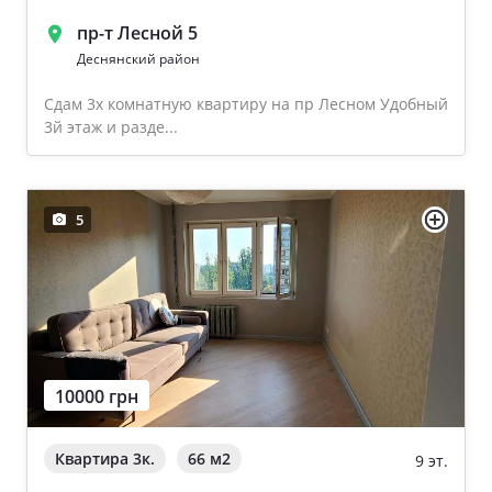
пр-т Лесной 5
Деснянский район
Сдам 3х комнатную квартиру на пр Лесном Удобный
3й этаж и разде...
5
10000 грн
Квартира 3к.
66 м
2
9 эт.