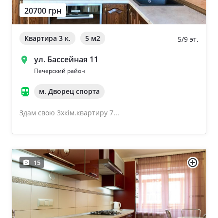
20700 грн
Ворзель
Дом 2000-2009 года
Борисполь
Квартира 3 к.
5 м
2
5/9 эт.
Новострой
Буча
ул. Бассейная 11
Частный дом
Печерский район
м. Дворец спорта
Общая площадь квартиры
Очистить
Здам свою 3хкім.квартиру 7...
От 40
От 60
От 80
15
От 100