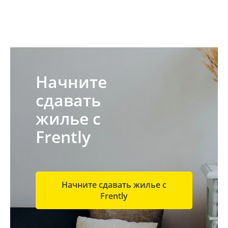
Начните
сдавать
жилье с
Frently
Начните сдавать жилье с
Frently