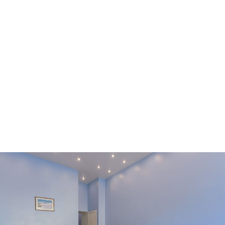
Ворзель
Борисполь
Буча