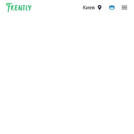
Frently
Выберите город
Киев
Киев
Вышгород
Вишнёвое
Ирпень
Петропавловская Борщаговка
Софиевская Борщаговка
Крюковщина
Чайки