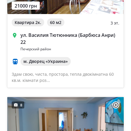
21000 грн
Квартира 2к.
60 м
2
3 эт.
ул. Василия Тютюнника (Барбюса Анри)
22
Печерский район
м. Дворец «Украина»
Здам свою, чиста, простора, тепла двокімнатна 60
кв.м. кімнати роз...
8