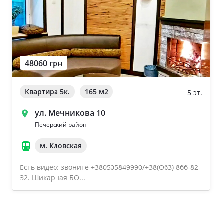
48060 грн
Квартира 5к.
165 м
2
5 эт.
ул. Мечникова 10
Печерский район
м. Кловская
Есть видео: звоните +380505849990/+З8(OбЗ) 8бб-82-
З2. Шикарная БО...