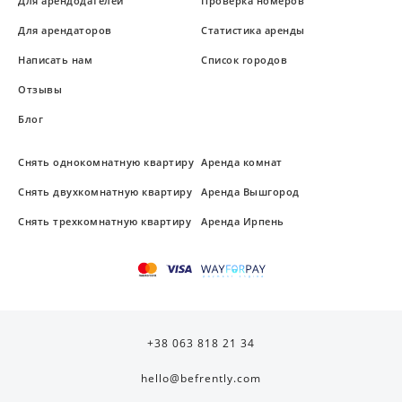
Для арендодателей
Проверка номеров
Для арендаторов
Статистика аренды
Написать нам
Список городов
Отзывы
Блог
Снять однокомнатную квартиру
Аренда комнат
Снять двухкомнатную квартиру
Аренда Вышгород
Снять трехкомнатную квартиру
Аренда Ирпень
+38 063 818 21 34
hello@befrently.com