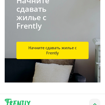
Начните
сдавать
жилье с
Frently
Начните сдавать жилье с
Frently