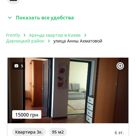
Показать все удобства
Frently
Аренда квартир в Киеве
Дарницкий район
улица Анны Ахматовой
5
15000 грн
Квартира 3к.
95 м
2
6 эт.