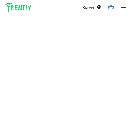
Frently
Выберите город
Киев
Киев
Вышгород
Вишнёвое
Ирпень
Петропавловская Борщаговка
Софиевская Борщаговка
Крюковщина
Чайки