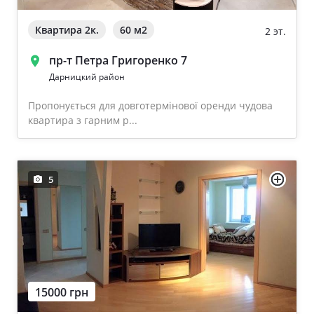
Квартира 2к.
60 м
2
2 эт.
пр-т Петра Григоренко 7
Дарницкий район
Пропонується для довготермінової оренди чудова
квартира з гарним р...
5
15000 грн