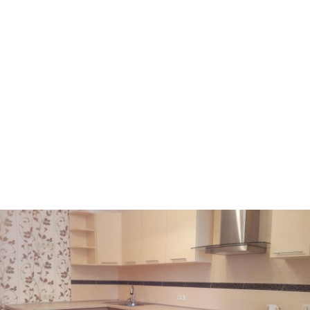
Ворзель
Борисполь
Буча