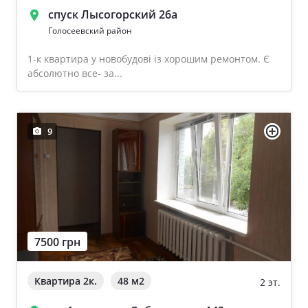
спуск Лысогорский 26а
Голосеевский район
1-к квартира у новобудові із хорошим ремонтом. Є
абсолютно все- за...
9
7500 грн
Квартира 2к.
48 м
2
2 эт.