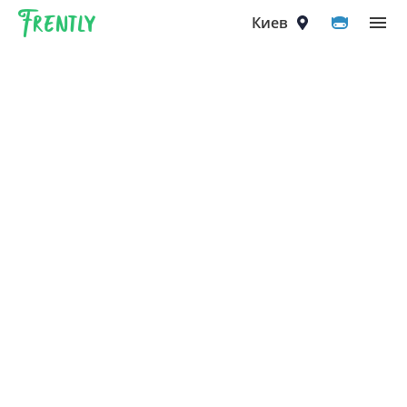
Frently
Выберите город
Киев
Киев
Вышгород
Вишнёвое
Ирпень
Петропавловская Борщаговка
Софиевская Борщаговка
Крюковщина
Чайки