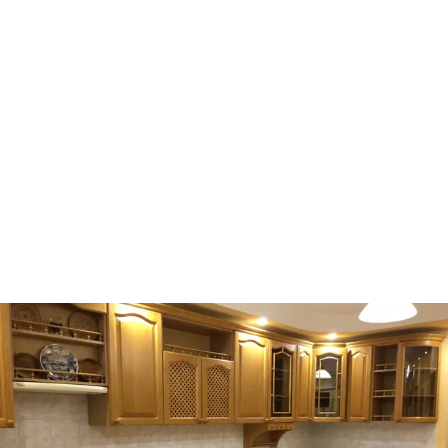
Ворзель
Борисполь
Буча