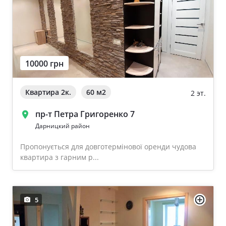
10000 грн
Квартира 2к.
60 м
2
2 эт.
пр-т Петра Григоренко 7
Дарницкий район
Пропонується для довготермінової оренди чудова
квартира з гарним р...
5