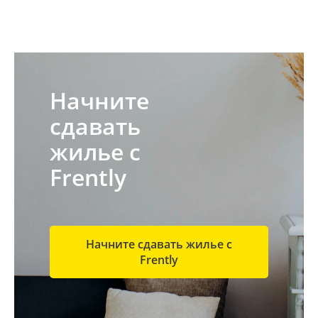
Начните
сдавать
жилье с
Frently
Начните сдавать жилье с
Frently