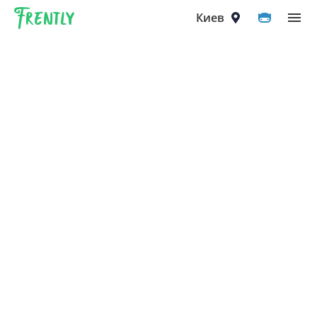
Frently
Выберите город
Киев
Киев
Вышгород
Вишнёвое
Ирпень
Петропавловская Борщаговка
Софиевская Борщаговка
Крюковщина
Чайки