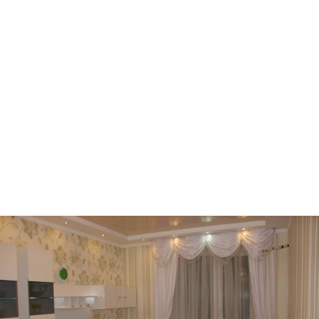
Ворзель
Борисполь
Буча