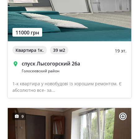
11000 грн
Квартира 1к.
39 м
2
19 эт.
спуск Лысогорский 26а
Голосеевский район
1-к квартира у новобудові із хорошим ремонтом. Є
абсолютно все- за...
9