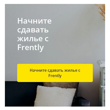
Начните
сдавать
жилье с
Frently
Начните сдавать жилье с
Frently