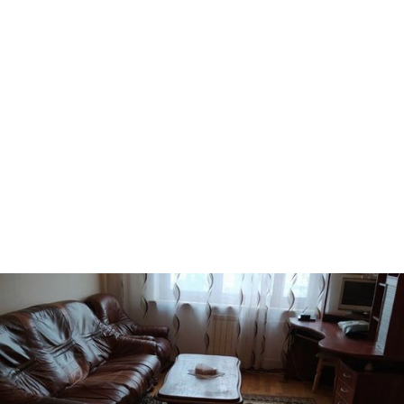
Ворзель
Борисполь
Буча