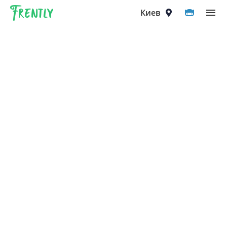
Frently
Выберите город
Киев
Киев
Вышгород
Вишнёвое
Ирпень
Петропавловская Борщаговка
Софиевская Борщаговка
Крюковщина
Чайки