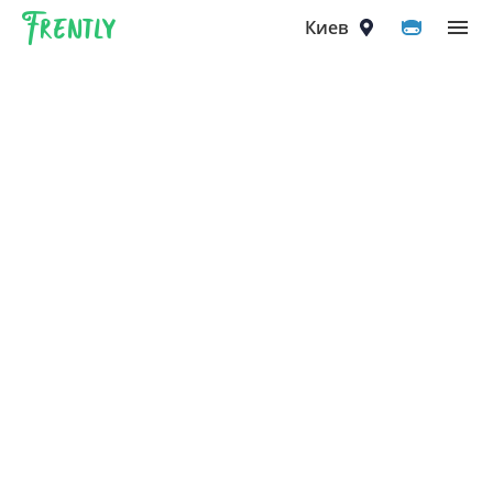
Frently
Выберите город
Киев
Киев
Вышгород
Вишнёвое
Ирпень
Петропавловская Борщаговка
Софиевская Борщаговка
Крюковщина
Чайки