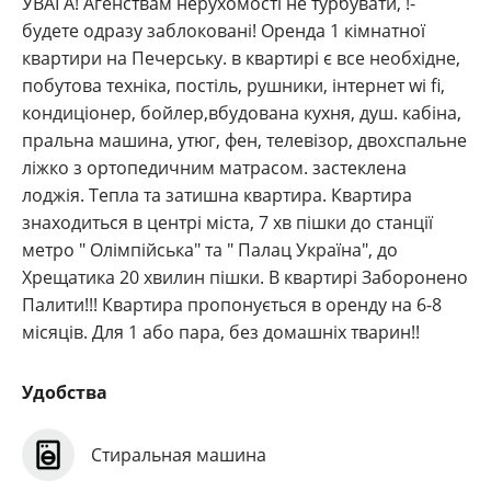
УВАГА! Агенствам нерухомості не турбувати, !-
будете одразу заблоковані! Оренда 1 кімнатної
квартири на Печерську. в квартирі є все необхідне,
побутова техніка, постіль, рушники, інтернет wi fi,
кондиціонер, бойлер,вбудована кухня, душ. кабіна,
пральна машина, утюг, фен, телевізор, двохспальне
ліжко з ортопедичним матрасом. застеклена
лоджія. Тепла та затишна квартира. Квартира
знаходиться в центрі міста, 7 хв пішки до станції
метро " Олімпійська" та " Палац Україна", до
Хрещатика 20 хвилин пішки. В квартирі Заборонено
Палити!!! Квартира пропонується в оренду на 6-8
місяців. Для 1 або пара, без домашніх тварин!!
Удобства
Стиральная машина