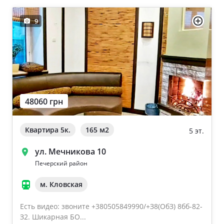
9
48060 грн
Квартира 5к.
165 м
2
5 эт.
ул. Мечникова 10
Печерский район
м. Кловская
Есть видео: звоните +380505849990/+З8(OбЗ) 8бб-82-
З2. Шикарная БО...