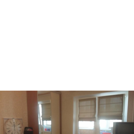
Ворзель
Борисполь
Буча