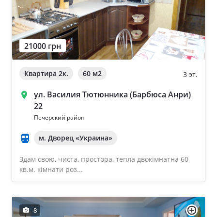
21000 грн
Квартира 2к.
60 м
2
3 эт.
ул. Василия Тютюнника (Барбюса Анри)
22
Печерский район
м. Дворец «Украина»
Здам свою, чиста, простора, тепла двокімнатна 60
кв.м. кімнати роз...
8