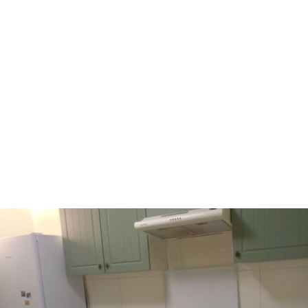
Ворзель
Борисполь
Буча