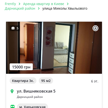
Frently
Аренда квартир в Киеве
Дарницкий район
улица Миколы Хвыльового
5
15000 грн
Квартира 3к.
95 м
2
6 эт.
ул. Вишняковская 5
Дарницкий район
м. Харьковская