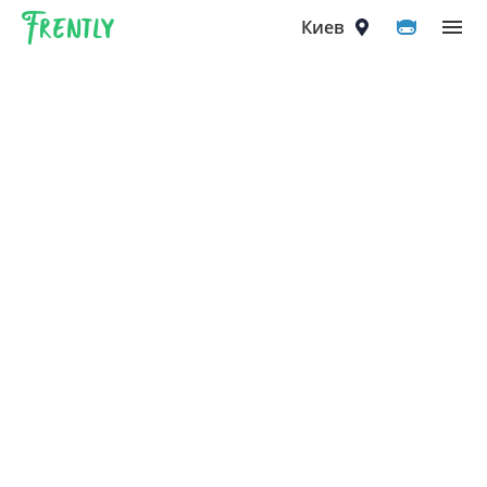
Frently
Выберите город
Киев
Киев
Вышгород
Вишнёвое
Ирпень
Петропавловская Борщаговка
Софиевская Борщаговка
Крюковщина
Чайки