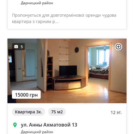
Дарницкий район
Пропонується для довготермінової оренди чудова
квартира з гарним р...
5
15000 грн
Квартира 3к.
75 м
2
12 эт.
ул. Анны Ахматовой 13
Дарницкий район