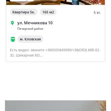
Квартира 5к.
165 м
2
5 эт.
ул. Мечникова 10
Печерский район
м. Кловская
Есть видео: звоните +380505849990/+З8(OбЗ) 8бб-82-
З2. Шикарная БО...