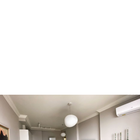
Ворзель
Борисполь
Буча