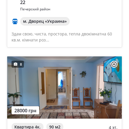
22
Печерский район
м. Дворец «Украина»
Здам свою, чиста, простора, тепла двокімнатна 60
кв.м. кімнати роз...
8
28000 грн
Квартира 4к.
90 м
2
4 эт.