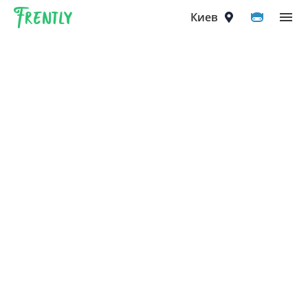
Frently
Выберите город
Киев
Киев
Вышгород
Вишнёвое
Ирпень
Петропавловская Борщаговка
Софиевская Борщаговка
Крюковщина
Чайки