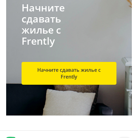
Начните
сдавать
жилье с
Frently
Начните сдавать жилье с
Frently