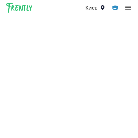
Frently
Выберите город
Киев
Киев
Вышгород
Вишнёвое
Ирпень
Петропавловская Борщаговка
Софиевская Борщаговка
Крюковщина
Чайки