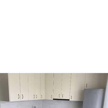
Ворзель
Борисполь
Буча