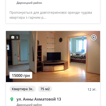
Дарницкий район
Пропонується для довготермінової оренди чудова
квартира з гарним р...
5
15000 грн
Квартира 3к.
75 м
2
12 эт.
ул. Анны Ахматовой 13
Дарницкий район