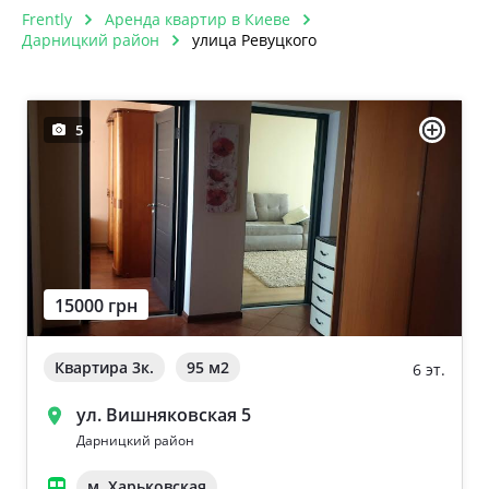
Frently
Аренда квартир в Киеве
Дарницкий район
улица Ревуцкого
5
15000 грн
Квартира 3к.
95 м
2
6 эт.
ул. Вишняковская 5
Дарницкий район
м. Харьковская