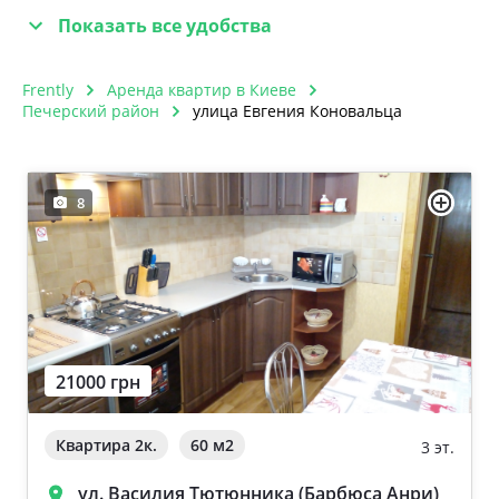
Показать все удобства
Frently
Аренда квартир в Киеве
Печерский район
улица Евгения Коновальца
8
21000 грн
Квартира 2к.
60 м
2
3 эт.
ул. Василия Тютюнника (Барбюса Анри)