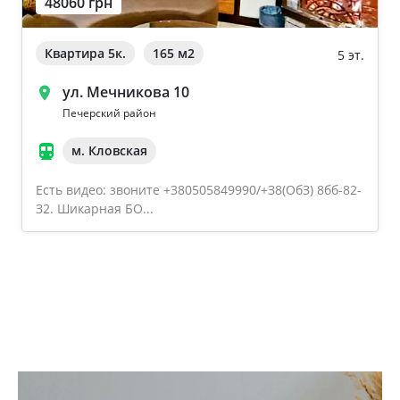
48060 грн
Квартира 5к.
165 м
2
5 эт.
ул. Мечникова 10
Печерский район
м. Кловская
Есть видео: звоните +380505849990/+З8(OбЗ) 8бб-82-
З2. Шикарная БО...