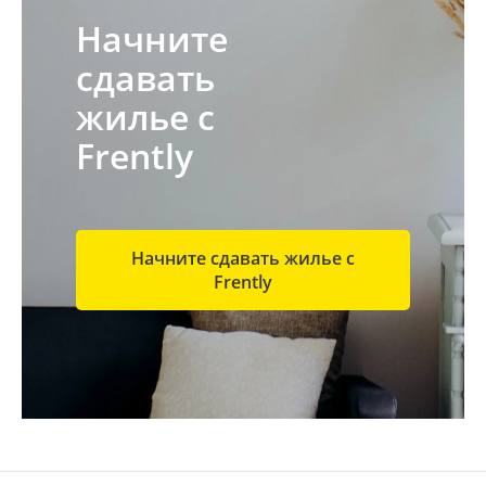
Начните
сдавать
жилье с
Frently
Начните сдавать жилье с
Frently