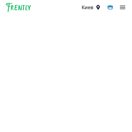
Frently
Выберите город
Киев
Киев
Вышгород
Вишнёвое
Ирпень
Петропавловская Борщаговка
Софиевская Борщаговка
Крюковщина
Чайки