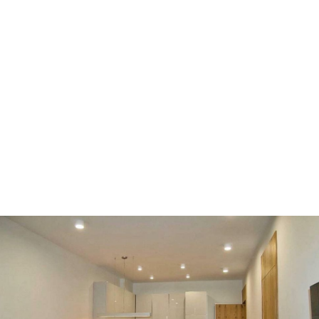
Ворзель
Борисполь
Буча