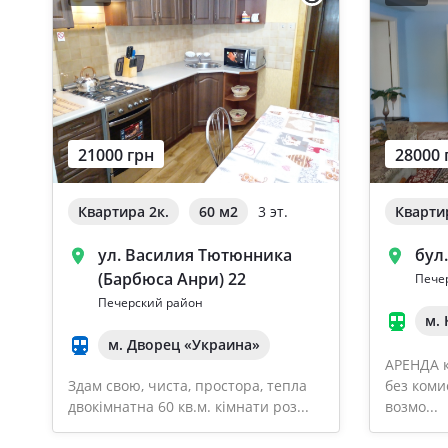
21000 грн
28000 
Квартира 2к.
60 м
2
3 эт.
Кварти
ул. Василия Тютюнника
бул
(Барбюса Анри) 22
Пече
Печерский район
м.
м. Дворец «Украина»
АРЕНДА к
Здам свою, чиста, простора, тепла
без коми
двокімнатна 60 кв.м. кімнати роз...
возмо...