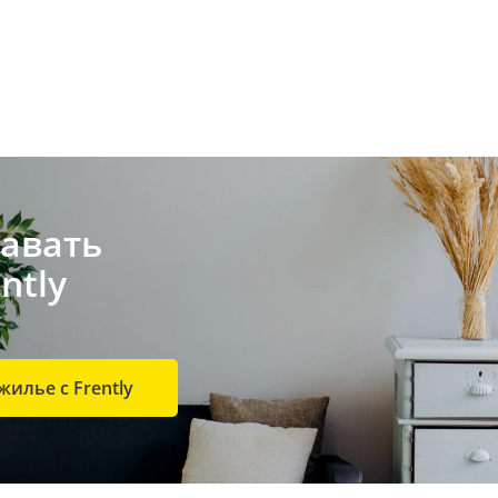
авать
ntly
жилье с Frently