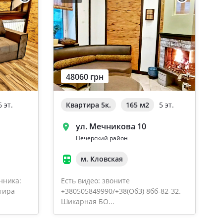
48060 грн
6 эт.
Квартира 5к.
165 м
2
5 эт.
ул. Мечникова 10
Печерский район
м. Кловская
нника:
Есть видео: звоните
тира
+380505849990/+З8(OбЗ) 8бб-82-З2.
Шикарная БО...