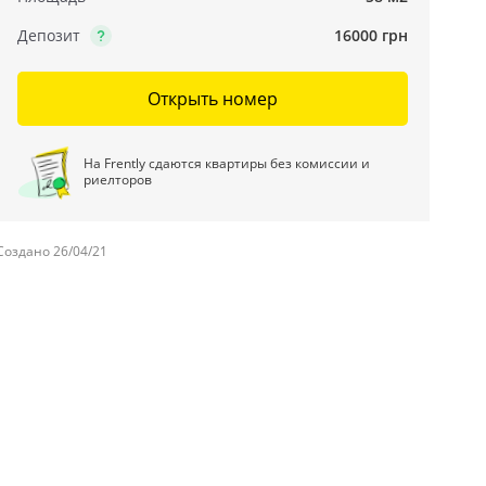
Депозит
16000 грн
Открыть номер
На Frently сдаются квартиры без комиссии и
риелторов
Создано 26/04/21