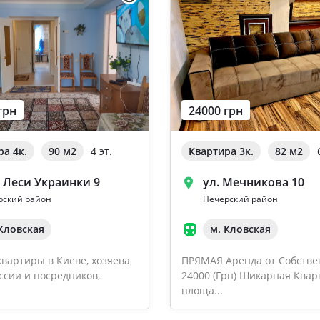
грн
24000 грн
ра 4к.
90 м
2
4 эт.
Квартира 3к.
82 м
2
. Леси Украинки 9
ул. Мечникова 10
рский район
Печерский район
 Кловская
м. Кловская
вартиры в Киеве, хозяева
ПРЯМАЯ Аренда от Собстве
ссии и посредников,
24000 (Грн) Шикарная Квар
площа...