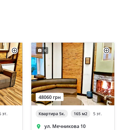
9
48060 грн
6 эт.
Квартира 5к.
165 м
2
5 эт.
ул. Мечникова 10