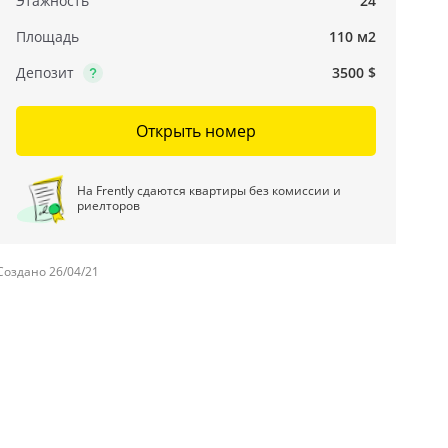
Этажность
24
Площадь
110 м2
Депозит
3500 $
Открыть номер
На Frently сдаются квартиры без комиссии и
риелторов
Создано 26/04/21