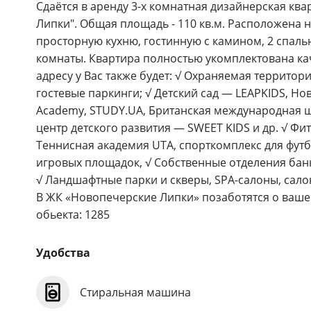
Сдаётся в аренду 3-х комнатная дизайнерская ква
Липки". Общая площадь - 110 кв.м. Расположена 
просторную кухню, гостинную с камином, 2 спаль
комнаты. Квартира полностью укомплектована ка
адресу у Вас также будет: √ Охраняемая террито
гостевые паркинги; √ Детский сад — LEAPKIDS, Н
Academy, STUDY.UA, Британская международная ш
центр детского развития — SWEET KIDS и др. √ Ф
Теннисная академия UTA, спорткомплекс для фут
игровых площадок, √ Собственные отделения банк
√ Ландшафтные парки и скверы, SPA-салоны, салон
В ЖК «Новопечерские Липки» позаботятся о вашей
обьекта: 1285
Удобства
Стиральная машина