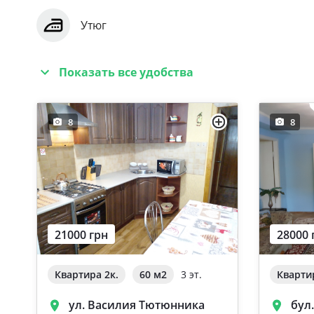
Утюг
Показать все удобства
8
8
21000 грн
28000 
Квартира 2к.
60 м
2
3 эт.
Кварти
ул. Василия Тютюнника
бул