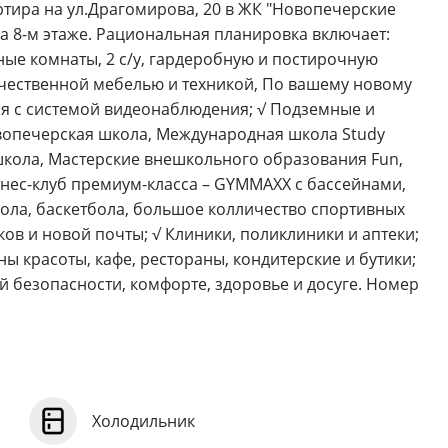
ртира на ул.Драгомирова, 20 в ЖК "Новопечерские
на 8-м этаже. Рациональная планировка включает:
ные комнаты, 2 с/у, гардеробную и постирочную
чественной мебелью и техникой, По вашему новому
рия с системой видеонаблюдения; √ Подземные и
овопечерская школа, Международная школа Study
кола, Мастерские внешкольного образования Fun,
итнес-клуб премиум-класса – GYMMAXX с бассейнами,
бола, баскетбола, большое колличество спортивных
ов и новой почты; √ Клиники, поликлиники и аптеки;
ы красоты, кафе, рестораны, кондитерские и бутики;
 безопасности, комфорте, здоровье и досуге. Номер
Холодильник