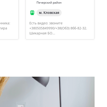
Печерский район
м. Кловская
нника:
Есть видео: звоните
тира
+380505849990/+З8(OбЗ) 8бб-82-З2.
Шикарная БО...