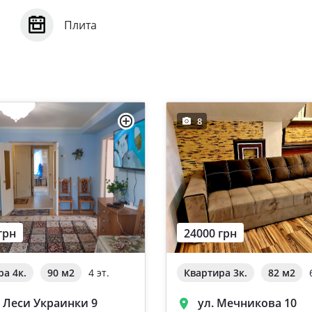
Плита
8
грн
24000 грн
ра 4к.
90 м
2
4 эт.
Квартира 3к.
82 м
2
. Леси Украинки 9
ул. Мечникова 10