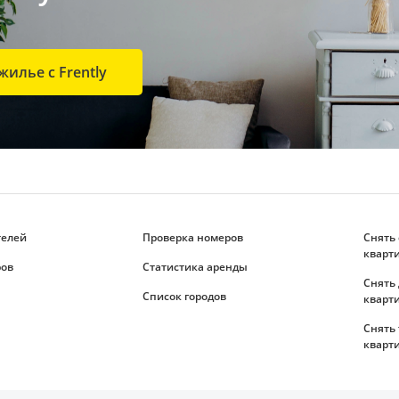
жилье с Frently
телей
Проверка номеров
Снять
кварт
ров
Статистика аренды
Снять
Список городов
кварт
Снять
кварт