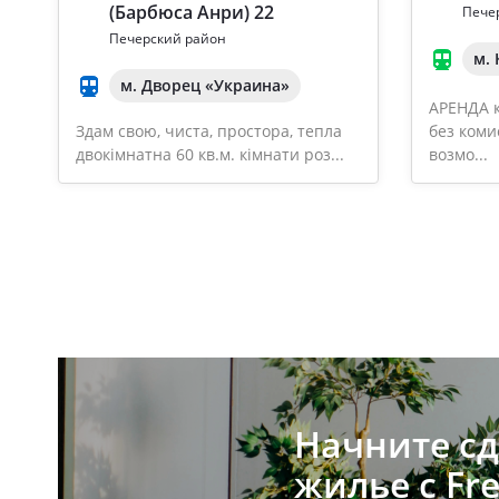
(Барбюса Анри) 22
Пече
Печерский район
м.
м. Дворец «Украина»
АРЕНДА к
Здам свою, чиста, простора, тепла
без коми
двокімнатна 60 кв.м. кімнати роз...
возмо...
Начните сд
жилье с Fre