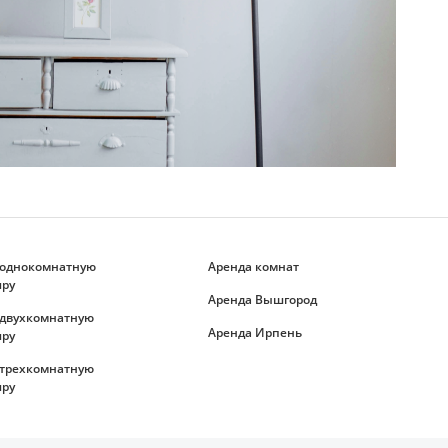
 однокомнатную
Аренда комнат
иру
Аренда Вышгород
 двухкомнатную
Аренда Ирпень
иру
 трехкомнатную
иру