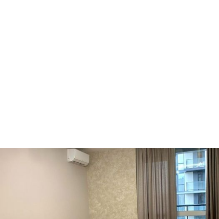
Ворзель
Борисполь
Буча