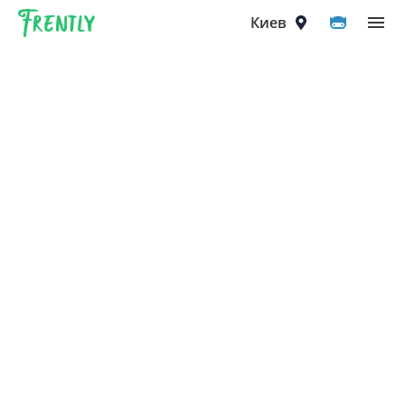
Frently
Выберите город
Киев
Киев
Вышгород
Вишнёвое
Ирпень
Петропавловская Борщаговка
Софиевская Борщаговка
Крюковщина
Чайки