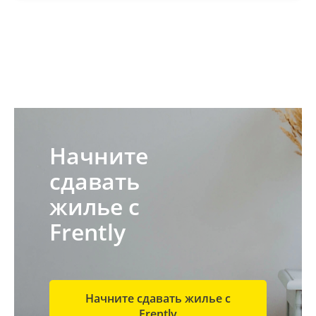
Начните
сдавать
жилье с
Frently
Начните сдавать жилье с
Frently