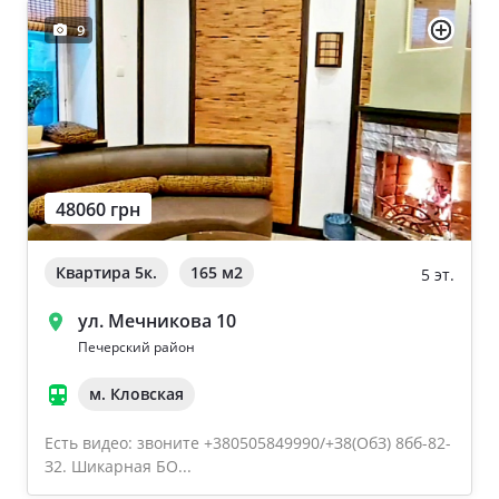
9
48060 грн
Квартира 5к.
165 м
2
5 эт.
ул. Мечникова 10
Печерский район
м. Кловская
Есть видео: звоните +380505849990/+З8(OбЗ) 8бб-82-
З2. Шикарная БО...