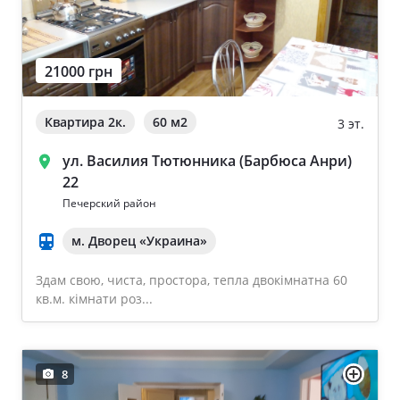
21000 грн
Квартира 2к.
60 м
2
3 эт.
ул. Василия Тютюнника (Барбюса Анри)
22
Печерский район
м. Дворец «Украина»
Здам свою, чиста, простора, тепла двокімнатна 60
кв.м. кімнати роз...
8