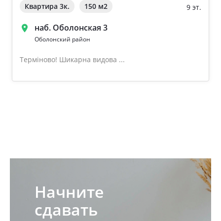
Квартира 3к.
150 м
2
9 эт.
наб. Оболонская 3
Оболонский район
Терміново! Шикарна видова ...
Начните
сдавать