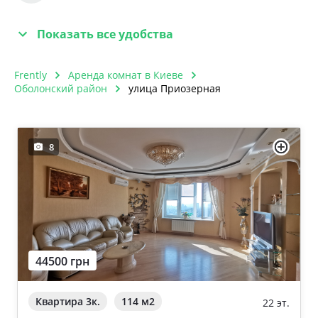
Показать все удобства
Frently
Аренда комнат в Киеве
Оболонский район
улица Приозерная
8
44500 грн
Квартира 3к.
114 м
2
22 эт.