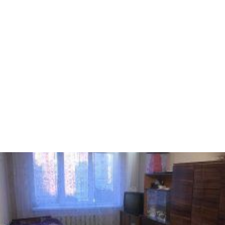
Ворзель
Борисполь
Буча