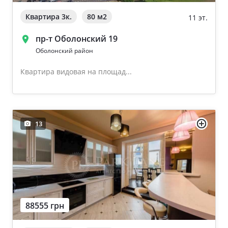
Квартира 3к.
80 м
2
11 эт.
пр-т Оболонский 19
Оболонский район
Квартира видовая на площад...
13
88555 грн