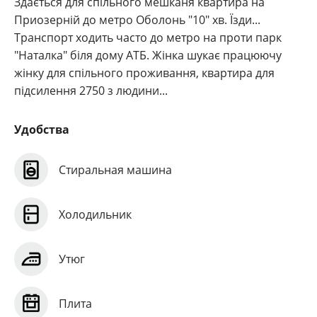
Здається для спільного мешканя квартира на
Приозерній до метро Оболонь "10" хв. Їзди...
Транспорт ходить часто до метро на проти парк
"Наталка" біля дому АТБ. Жінка шукає працюючу
жінку для спільного проживання, квартира для
підсилення 2750 з людини...
Удобства
Стиральная машина
Холодильник
Утюг
Плита