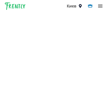
Frently
Выберите город
Киев
Киев
Вышгород
Вишнёвое
Ирпень
Петропавловская Борщаговка
Софиевская Борщаговка
Крюковщина
Чайки