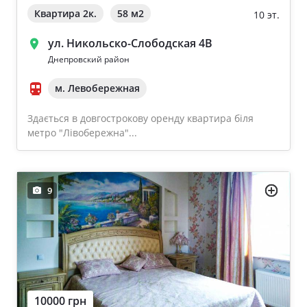
Квартира 2к.
58 м
2
10 эт.
ул. Никольско-Слободская 4В
Днепровский район
м. Левобережная
Здається в довгострокову оренду квартира біля
метро "Лівобережна"...
9
10000 грн