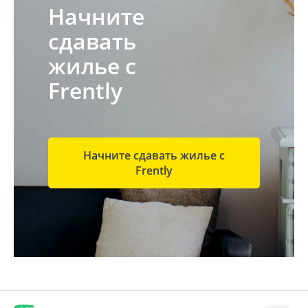
Начните
сдавать
жилье с
Frently
Начните сдавать жилье с
Frently