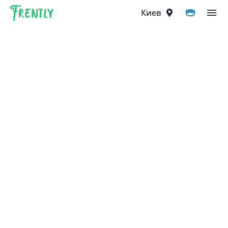
Frently
Выберите город
Киев
Киев
Вышгород
Вишнёвое
Ирпень
Петропавловская Борщаговка
Софиевская Борщаговка
Крюковщина
Чайки