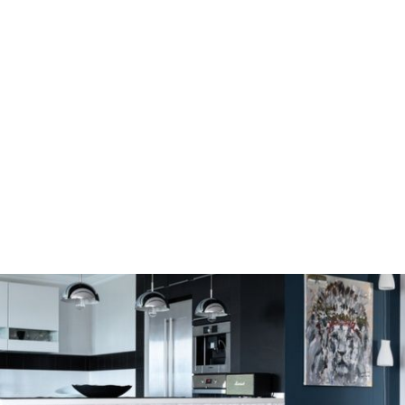
Ворзель
Борисполь
Буча