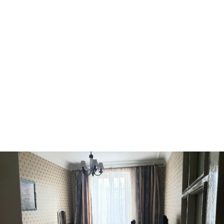
Ворзель
Борисполь
Буча