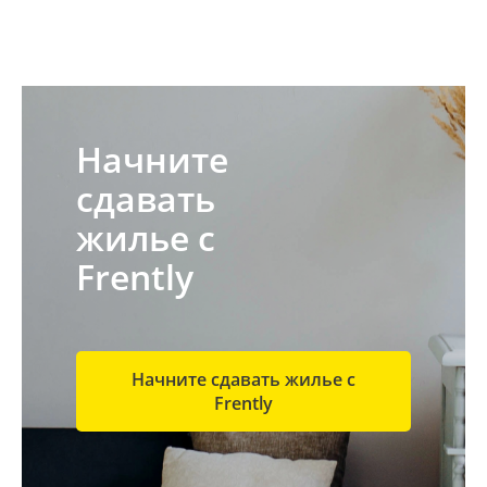
Начните
сдавать
жилье с
Frently
Начните сдавать жилье с
Frently