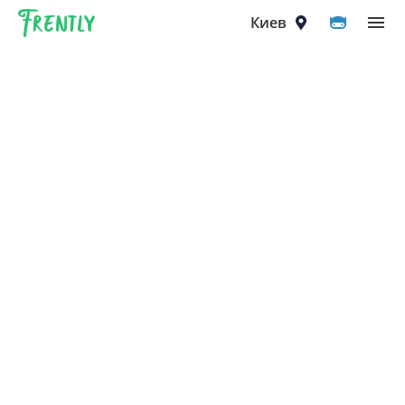
Frently
Выберите город
Киев
Киев
Вышгород
Вишнёвое
Ирпень
Петропавловская Борщаговка
Софиевская Борщаговка
Крюковщина
Чайки