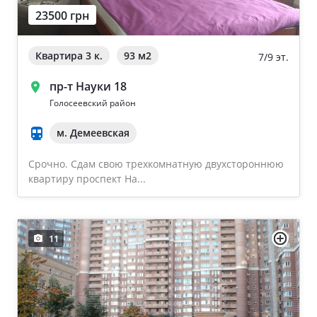
23500 грн
Ворзель
Дом 2000-2009 года
Борисполь
Квартира 3 к.
93 м
2
7/9 эт.
Новострой
Буча
пр-т Науки 18
Частный дом
Голосеевский район
м. Демеевская
Общая площадь квартиры
Очистить
Срочно. Сдам свою трехкомнатную двухстороннюю
От 40
квартиру проспект На...
От 60
От 80
11
От 100