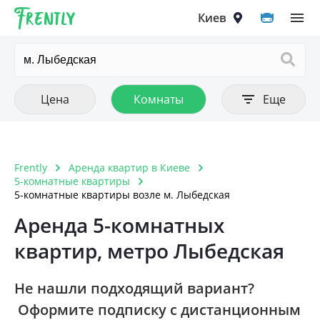
Frently
Выберите город
Цена
Количество комнат
Фильтры
Киев
Очистить все
Очистить все
Очистить
Тип аренды
Цена от
1 комнатная
Цена до
Квартира
2 комнатная
Киев
Цена
Комнаты
Еще
Комната
3 комнатная
Вышгород
4 комнатная
Вишнёвое
Frently
Аренда квартир в Киеве
Тип постройки
Очистить
5 комнатная и больше
5-комнатные квартиры
Ирпень
5-комнатные квартиры возле м. Лыбедская
Дореволюционный
Петропавловская Борщаговка
Аренда 5-комнатных
Панелька
квартир, метро Лыбедская
Софиевская Борщаговка
Хрущовка
Крюковщина
Не нашли подходящий вариант?
Кирпичный старого образца
Оформите подписку с дистанционным
Чайки
Дом 1990-1999 года