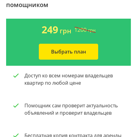
помощником
Ворзель
Дом 2000-2009 года
Борисполь
Новострой
249
1200
грн
грн
Буча
Частный дом
Выбрать план
Общая площадь квартиры
Очистить
От 40
Доступ ко всем номерам владельцев
квартир по любой цене
От 60
От 80
Помощник сам проверит актуальность
От 100
объявлений и проверит владельцев
Бесплатная копия контракта для аренды