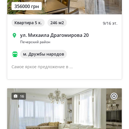
356000 грн
Ворзель
Дом 2000-2009 года
Борисполь
Квартира 5 к.
246 м
2
9/16 эт.
Новострой
Буча
ул. Михаила Драгомирова 20
Частный дом
Печерский район
м. Дружбы народов
Общая площадь квартиры
Очистить
Самое яркое предложение в ...
От 40
От 60
От 80
16
От 100