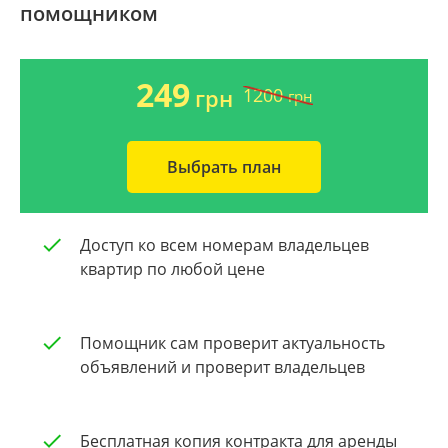
помощником
Ворзель
Дом 2000-2009 года
Борисполь
Новострой
249
1200
грн
грн
Буча
Частный дом
Выбрать план
Общая площадь квартиры
Очистить
От 40
Доступ ко всем номерам владельцев
квартир по любой цене
От 60
От 80
Помощник сам проверит актуальность
объявлений и проверит владельцев
От 100
Бесплатная копия контракта для аренды