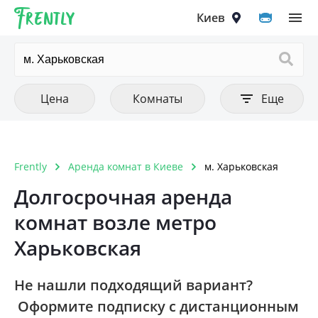
Frently
Выберите город
Цена
Количество комнат
Фильтры
Киев
Очистить все
Очистить все
Очистить
Тип аренды
Цена от
1 комнатная
Цена до
Квартира
2 комнатная
Киев
Цена
Комнаты
Еще
Комната
3 комнатная
Вышгород
4 комнатная
Вишнёвое
Frently
Аренда комнат в Киеве
м. Харьковская
Тип постройки
Очистить
5 комнатная и больше
Ирпень
Долгосрочная аренда
Дореволюционный
комнат возле метро
Петропавловская Борщаговка
Панелька
Харьковская
Софиевская Борщаговка
Хрущовка
Крюковщина
Не нашли подходящий вариант?
Кирпичный старого образца
Оформите подписку с дистанционным
Чайки
Дом 1990-1999 года