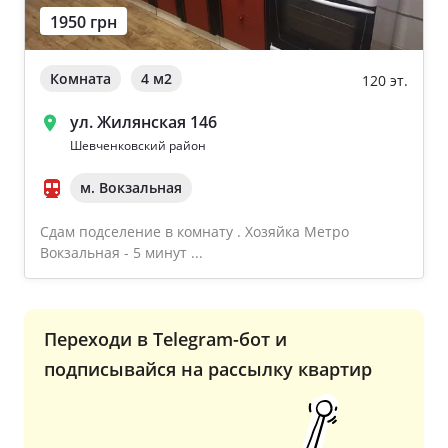
1950 грн
Ворзель
Дом 2000-2009 года
Борисполь
Комната
4 м
2
120 эт.
Новострой
Буча
ул. Жилянская 146
Частный дом
Шевченковский район
м. Вокзальная
Общая площадь квартиры
Очистить
Сдам подселение в комнату . Хозяйка Метро
От 40
Вокзальная - 5 минут ...
От 60
От 80
Переходи в Telegram-бот и
От 100
подписывайся на рассылку квартир