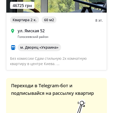
46725 грн
Ворзель
Дом 2000-2009 года
Борисполь
Квартира 2 к.
60 м
2
8 эт.
Новострой
Буча
ул. Ямская 52
Частный дом
Голосеевский район
м. Дворец «Украина»
Общая площадь квартиры
Очистить
Без комиссии Сдам стильную 2х комнатную
От 40
квартиру в центре Киева. ...
От 60
От 80
Переходи в Telegram-бот и
От 100
подписывайся на рассылку квартир