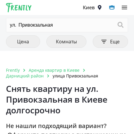
Frently
Выберите город
Цена
Количество комнат
Фильтры
Киев
Очистить все
Очистить все
Очистить
Тип аренды
Цена от
1 комнатная
Цена до
Квартира
2 комнатная
Киев
Цена
Комнаты
Еще
Комната
3 комнатная
Вышгород
4 комнатная
Вишнёвое
Frently
Аренда квартир в Киеве
Тип постройки
Очистить
5 комнатная и больше
Дарницкий район
улица Привокзальная
Ирпень
Дореволюционный
Снять квартиру на ул.
Петропавловская Борщаговка
Привокзальная в Киеве
Панелька
Софиевская Борщаговка
долгосрочно
Хрущовка
Крюковщина
Кирпичный старого образца
Не нашли подходящий вариант?
Чайки
Дом 1990-1999 года