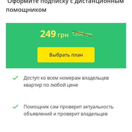
Оформите подписку с дистанционным
помощником
Ворзель
Дом 2000-2009 года
Борисполь
Новострой
249
1200
грн
грн
Буча
Частный дом
Выбрать план
Общая площадь квартиры
Очистить
От 40
Доступ ко всем номерам владельцев
От 60
квартир по любой цене
От 80
Помощник сам проверит актуальность
От 100
объявлений и проверит владельцев