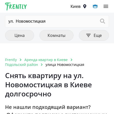
Frently
Выберите город
Цена
Количество комнат
Фильтры
Киев
Очистить все
Очистить все
Очистить
Тип аренды
Цена от
1 комнатная
Цена до
Квартира
2 комнатная
Киев
Цена
Комнаты
Еще
Комната
3 комнатная
Вышгород
4 комнатная
Вишнёвое
Frently
Аренда квартир в Киеве
Тип постройки
Очистить
5 комнатная и больше
Подольский район
улица Новомостицкая
Ирпень
Дореволюционный
Снять квартиру на ул.
Петропавловская Борщаговка
Новомостицкая в Киеве
Панелька
Софиевская Борщаговка
долгосрочно
Хрущовка
Крюковщина
Кирпичный старого образца
Не нашли подходящий вариант?
Чайки
Дом 1990-1999 года