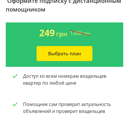
Оформите подписку с дистанционным
помощником
Ворзель
Дом 2000-2009 года
Борисполь
Новострой
249
1200
грн
грн
Буча
Частный дом
Выбрать план
Общая площадь квартиры
Очистить
От 40
Доступ ко всем номерам владельцев
От 60
квартир по любой цене
От 80
Помощник сам проверит актуальность
От 100
объявлений и проверит владельцев