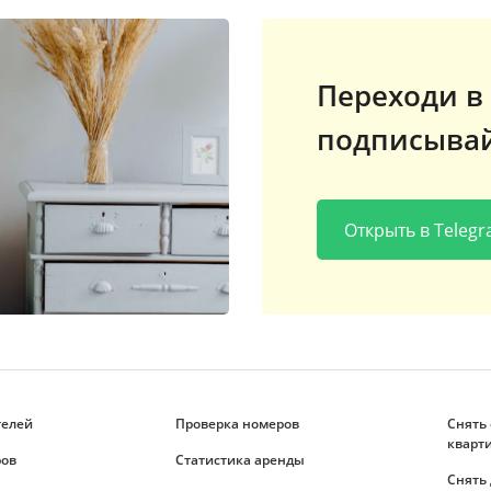
Переходи в 
подписывай
Открыть в Teleg
телей
Проверка номеров
Снять
кварт
ров
Статистика аренды
Снять