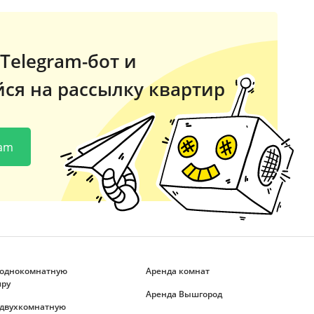
Telegram-бот и
ся на рассылку квартир
ram
 однокомнатную
Аренда комнат
иру
Аренда Вышгород
 двухкомнатную