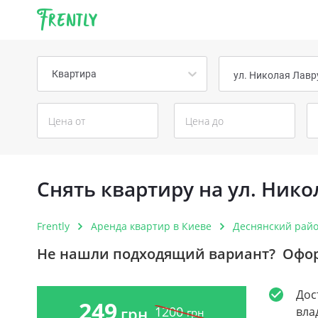
Frently
Квартира
ул. Николая Лавр
Снять квартиру на ул. Ник
Frently
Аренда квартир в Киеве
Деснянский рай
Не нашли подходящий вариант?
Офор
Дос
249
1200
грн
вла
грн