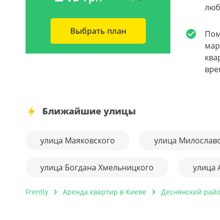
люб
Выбрать план
Пом
мар
ква
вре
Ближайшие улицы
улица Маяковского
улица Милослав
улица Богдана Хмельницкого
улица 
Frently
Аренда квартир в Киеве
Деснянский рай