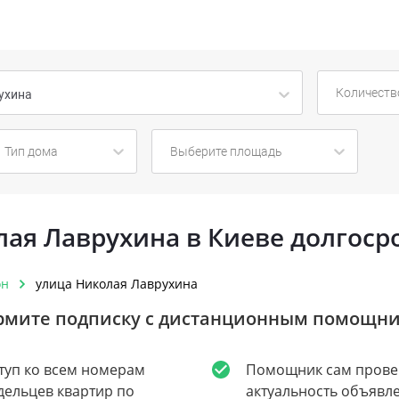
Количеств
ухина
Тип дома
Выберите площадь
олая Лаврухина в Киеве долгоср
он
улица Николая Лаврухина
мите подписку с дистанционным помощн
туп ко всем номерам
Помощник сам прове
дельцев квартир по
актуальность объявл