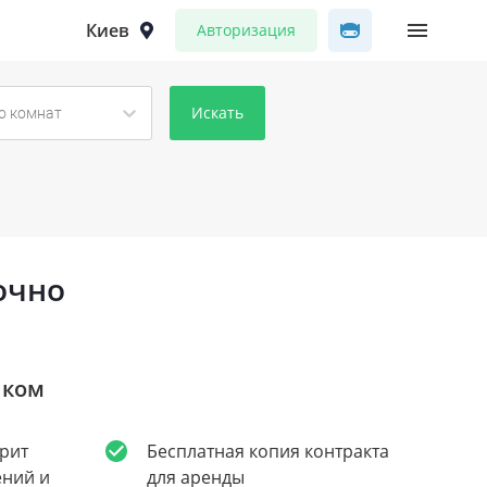
Киев
Авторизация
Искать
о комнат
очно
иком
рит
Бесплатная копия контракта
ений и
для аренды