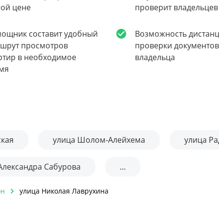
ой цене
проверит владельцев
ощник составит удобный
Возможность дистан
шрут просмотров
проверки документов
ртир в необходимое
владельца
мя
ская
улица Шолом-Алейхема
улица Ра
Александра Сабурова
...
он
улица Николая Лаврухина