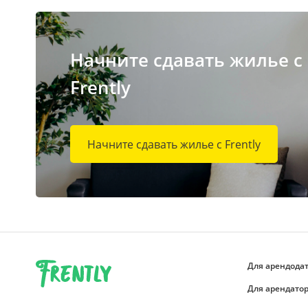
Начните сдавать жилье с
Frently
Начните сдавать жилье с Frently
Для арендода
Для арендато