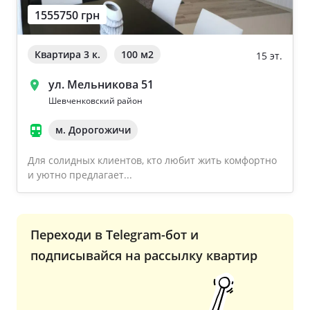
1555750 грн
Ворзель
Дом 2000-2009 года
Борисполь
Квартира 3 к.
100 м
2
15 эт.
Новострой
Буча
ул. Мельникова 51
Частный дом
Шевченковский район
м. Дорогожичи
Общая площадь квартиры
Очистить
Для солидных клиентов, кто любит жить комфортно
От 40
и уютно предлагает...
От 60
От 80
Переходи в Telegram-бот и
От 100
подписывайся на рассылку квартир