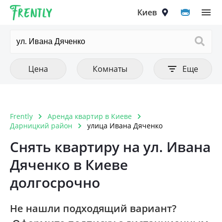
Frently
Выберите город
Цена
Количество комнат
Фильтры
Киев
Очистить все
Очистить все
Очистить
Тип аренды
Цена от
1 комнатная
Цена до
Квартира
2 комнатная
Киев
Цена
Комнаты
Еще
Комната
3 комнатная
Вышгород
4 комнатная
Вишнёвое
Frently
Аренда квартир в Киеве
Тип постройки
Очистить
5 комнатная и больше
Дарницкий район
улица Ивана Дяченко
Ирпень
Дореволюционный
Снять квартиру на ул. Ивана
Петропавловская Борщаговка
Дяченко в Киеве
Панелька
Софиевская Борщаговка
долгосрочно
Хрущовка
Крюковщина
Кирпичный старого образца
Не нашли подходящий вариант?
Чайки
Дом 1990-1999 года