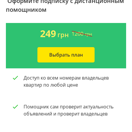
Оформите подписку с дистанционным
помощником
Ворзель
Дом 2000-2009 года
Борисполь
Новострой
249
1200
грн
грн
Буча
Частный дом
Выбрать план
Общая площадь квартиры
Очистить
От 40
Доступ ко всем номерам владельцев
От 60
квартир по любой цене
От 80
Помощник сам проверит актуальность
От 100
объявлений и проверит владельцев