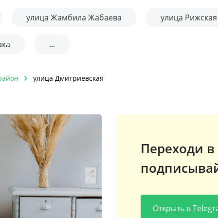
улица Жамбила Жабаева
улица Рижская
ака
...
район
улица Дмитриевская
Переходи в 
подписывай
Открыть в Teleg