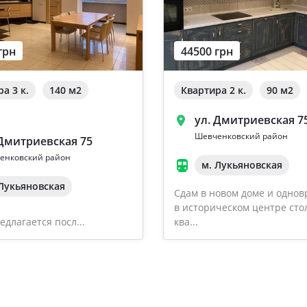
грн
44500 грн
а 3 к.
140 м
2
Квартира 2 к.
90 м
2
ул. Дмитриевская 7
Шевченковский район
 Дмитриевская 75
енковский район
м. Лукьяновская
 Лукьяновская
Сдам в новом доме и одно
в историческом центре ст
едлагается посл...
ква...