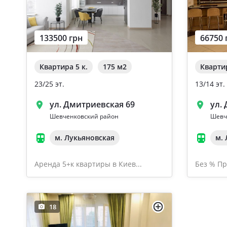
133500 грн
66750 
Квартира 5 к.
175 м
2
Квартир
23/25 эт.
13/14 эт.
ул. Дмитриевская 69
ул.
Шевченковский район
Шевч
м. Лукьяновская
м.
Аренда 5+к квартиры в Киев...
Без % Пр
18