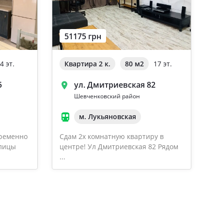
51175 грн
4 эт.
Квартира 2 к.
80 м
2
17 эт.
5
ул. Дмитриевская 82
Шевченковский район
м. Лукьяновская
временно
Сдам 2х комнатную квартиру в
олицы
центре! Ул Дмитриевская 82 Рядом
...