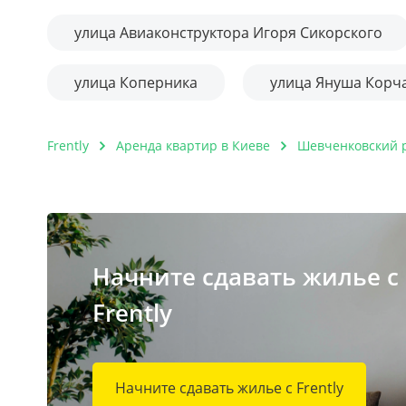
улица Авиаконструктора Игоря Сикорского
улица Коперника
улица Януша Корч
Frently
Аренда квартир в Киеве
Шевченковский 
Начните сдавать жилье с
Frently
Начните сдавать жилье с Frently