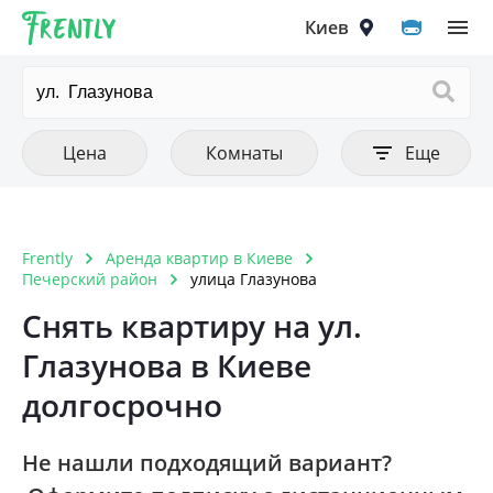
Frently
Выберите город
Цена
Количество комнат
Фильтры
Киев
Очистить все
Очистить все
Очистить
Тип аренды
Цена от
1 комнатная
Цена до
Квартира
2 комнатная
Киев
Цена
Комнаты
Еще
Комната
3 комнатная
Вышгород
4 комнатная
Вишнёвое
Frently
Аренда квартир в Киеве
Тип постройки
Очистить
5 комнатная и больше
Печерский район
улица Глазунова
Ирпень
Дореволюционный
Снять квартиру на ул.
Петропавловская Борщаговка
Глазунова в Киеве
Панелька
Софиевская Борщаговка
долгосрочно
Хрущовка
Крюковщина
Кирпичный старого образца
Не нашли подходящий вариант?
Чайки
Дом 1990-1999 года