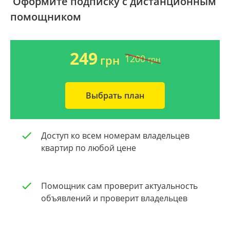
Оформите подписку с дистанционным
помощником
Ворзель
Дом 2000-2009 года
Борисполь
Новострой
249
1200
грн
грн
Буча
Частный дом
Выбрать план
Общая площадь квартиры
Очистить
От 40
Доступ ко всем номерам владельцев
От 60
квартир по любой цене
От 80
Помощник сам проверит актуальность
От 100
объявлений и проверит владельцев