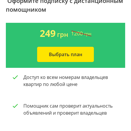
Оформите подписку с дистанционным
помощником
Ворзель
Дом 2000-2009 года
Борисполь
Новострой
249
1200
грн
грн
Буча
Частный дом
Выбрать план
Общая площадь квартиры
Очистить
От 40
Доступ ко всем номерам владельцев
От 60
квартир по любой цене
От 80
Помощник сам проверит актуальность
От 100
объявлений и проверит владельцев