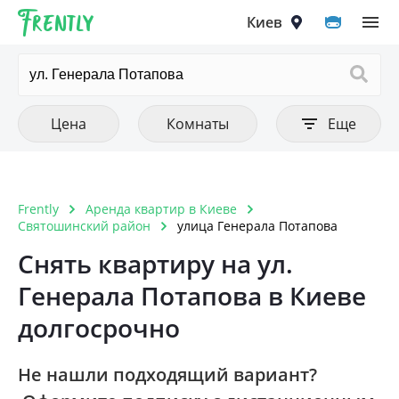
Frently
Выберите город
Цена
Количество комнат
Фильтры
Киев
Очистить все
Очистить все
Очистить
Тип аренды
Цена от
1 комнатная
Цена до
Квартира
2 комнатная
Киев
Цена
Комнаты
Еще
Комната
3 комнатная
Вышгород
4 комнатная
Вишнёвое
Frently
Аренда квартир в Киеве
Тип постройки
Очистить
5 комнатная и больше
Святошинский район
улица Генерала Потапова
Ирпень
Дореволюционный
Снять квартиру на ул.
Петропавловская Борщаговка
Генерала Потапова в Киеве
Панелька
Софиевская Борщаговка
долгосрочно
Хрущовка
Крюковщина
Кирпичный старого образца
Не нашли подходящий вариант?
Чайки
Дом 1990-1999 года