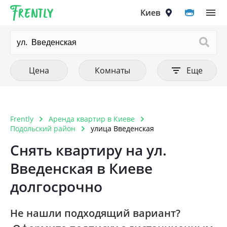
Frently
Выберите город
Цена
Количество комнат
Фильтры
Киев
Очистить все
Очистить все
Очистить
Тип аренды
Цена от
1 комнатная
Цена до
Квартира
2 комнатная
Киев
Цена
Комнаты
Еще
Комната
3 комнатная
Вышгород
4 комнатная
Вишнёвое
Frently
Аренда квартир в Киеве
Тип постройки
Очистить
5 комнатная и больше
Подольский район
улица Введенская
Ирпень
Дореволюционный
Снять квартиру на ул.
Петропавловская Борщаговка
Введенская в Киеве
Панелька
Софиевская Борщаговка
долгосрочно
Хрущовка
Крюковщина
Кирпичный старого образца
Не нашли подходящий вариант?
Чайки
Дом 1990-1999 года