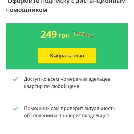
Оформите подписку с дистанционным
помощником
Ворзель
Дом 2000-2009 года
Борисполь
Новострой
249
1200
грн
грн
Буча
Частный дом
Выбрать план
Общая площадь квартиры
Очистить
От 40
Доступ ко всем номерам владельцев
От 60
квартир по любой цене
От 80
Помощник сам проверит актуальность
От 100
объявлений и проверит владельцев