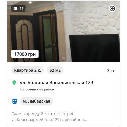
11
17000 грн
Квартира 2 к.
52 м
2
3 эт.
ул. Большая Васильковская 129
Голосеевский район
м. Лыбедская
Сдам в аренду 2-к кв. в Центре(
ул.Красноармейская,129) с дизайнер...