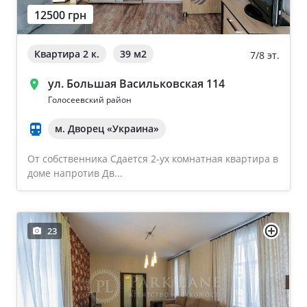
12500 грн
Ворзель
Дом 2000-2009 года
Борисполь
Квартира 2 к.
39 м
2
7/8 эт.
Новострой
Буча
ул. Большая Васильковская 114
Частный дом
Голосеевский район
м. Дворец «Украина»
Общая площадь квартиры
Очистить
От собственника Сдается 2-ух комнатная квартира в
От 40
доме напротив Дв...
От 60
От 80
23
От 100