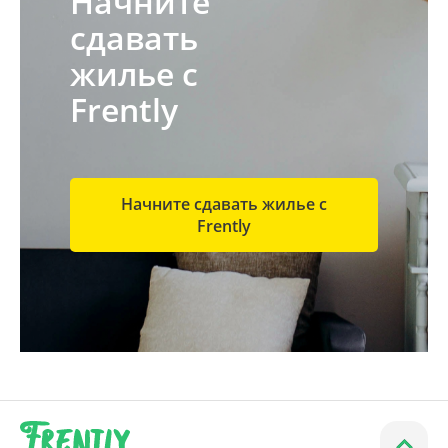
Начните
сдавать
жилье с
Frently
Начните сдавать жилье с
Frently