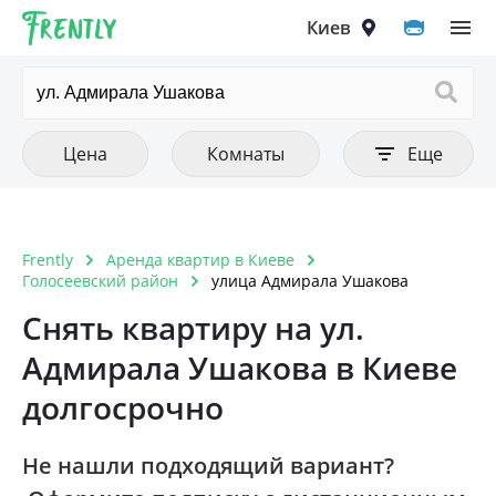
Frently
Выберите город
Цена
Количество комнат
Фильтры
Киев
Очистить все
Очистить все
Очистить
Тип аренды
Цена от
1 комнатная
Цена до
Квартира
2 комнатная
Киев
Цена
Комнаты
Еще
Комната
3 комнатная
Вышгород
4 комнатная
Вишнёвое
Frently
Аренда квартир в Киеве
Тип постройки
Очистить
5 комнатная и больше
Голосеевский район
улица Адмирала Ушакова
Ирпень
Дореволюционный
Снять квартиру на ул.
Петропавловская Борщаговка
Адмирала Ушакова в Киеве
Панелька
Софиевская Борщаговка
долгосрочно
Хрущовка
Крюковщина
Кирпичный старого образца
Не нашли подходящий вариант?
Чайки
Дом 1990-1999 года