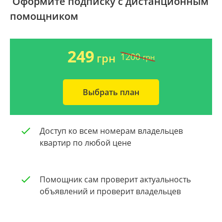
Оформите подписку с дистанционным
помощником
Ворзель
Дом 2000-2009 года
Борисполь
Новострой
249
1200
грн
грн
Буча
Частный дом
Выбрать план
Общая площадь квартиры
Очистить
От 40
Доступ ко всем номерам владельцев
От 60
квартир по любой цене
От 80
Помощник сам проверит актуальность
От 100
объявлений и проверит владельцев