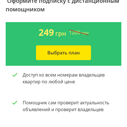
Оформите подписку с дистанционным
помощником
Ворзель
Дом 2000-2009 года
Борисполь
Новострой
249
1200
грн
грн
Буча
Частный дом
Выбрать план
Общая площадь квартиры
Очистить
От 40
Доступ ко всем номерам владельцев
От 60
квартир по любой цене
От 80
Помощник сам проверит актуальность
От 100
объявлений и проверит владельцев