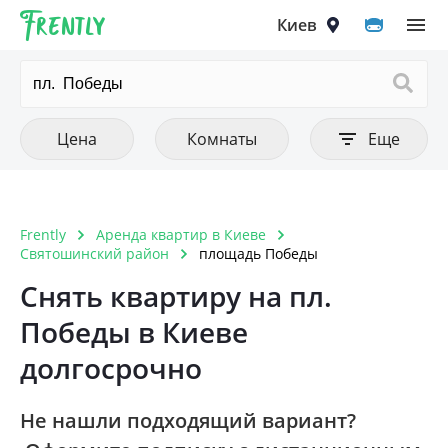
Frently
Выберите город
Цена
Количество комнат
Фильтры
Киев
Очистить все
Очистить все
Очистить
Тип аренды
Цена от
1 комнатная
Цена до
Квартира
2 комнатная
Киев
Цена
Комнаты
Еще
Комната
3 комнатная
Вышгород
4 комнатная
Вишнёвое
Frently
Аренда квартир в Киеве
Тип постройки
Очистить
5 комнатная и больше
Святошинский район
площадь Победы
Ирпень
Дореволюционный
Снять квартиру на пл.
Петропавловская Борщаговка
Победы в Киеве
Панелька
Софиевская Борщаговка
долгосрочно
Хрущовка
Крюковщина
Кирпичный старого образца
Не нашли подходящий вариант?
Чайки
Дом 1990-1999 года