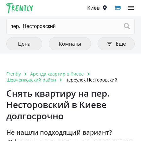
Frently
Выберите город
Цена
Количество комнат
Фильтры
Киев
Очистить все
Очистить все
Очистить
Тип аренды
Цена от
1 комнатная
Цена до
Квартира
2 комнатная
Киев
Цена
Комнаты
Еще
Комната
3 комнатная
Вышгород
4 комнатная
Вишнёвое
Frently
Аренда квартир в Киеве
Тип постройки
Очистить
5 комнатная и больше
Шевченковский район
переулок Несторовский
Ирпень
Дореволюционный
Снять квартиру на пер.
Петропавловская Борщаговка
Несторовский в Киеве
Панелька
Софиевская Борщаговка
долгосрочно
Хрущовка
Крюковщина
Кирпичный старого образца
Не нашли подходящий вариант?
Чайки
Дом 1990-1999 года