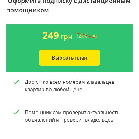
Оформите подписку с дистанционным
помощником
Ворзель
Дом 2000-2009 года
Борисполь
Новострой
249
1200
грн
грн
Буча
Частный дом
Выбрать план
Общая площадь квартиры
Очистить
От 40
Доступ ко всем номерам владельцев
От 60
квартир по любой цене
От 80
Помощник сам проверит актуальность
От 100
объявлений и проверит владельцев