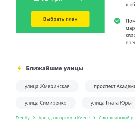
люб
Выбрать план
Пом
мар
ква
вре
Ближайшие улицы
улица Жмеринская
проспект Академ
улица Симиренко
улица Гната Юры
Frently
Аренда квартир в Киеве
Святошинский р