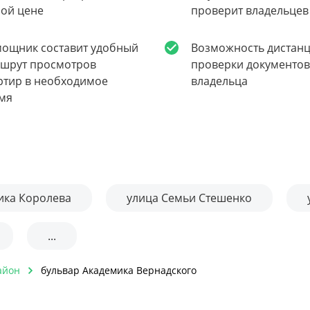
ой цене
проверит владельцев
ощник составит удобный
Возможность дистан
шрут просмотров
проверки документов
ртир в необходимое
владельца
мя
ика Королева
улица Семьи Стешенко
...
айон
бульвар Академика Вернадского