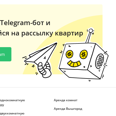
Telegram-бот и
ся на рассылку квартир
ram
 однокомнатную
Аренда комнат
иру
Аренда Вышгород
 двухкомнатную