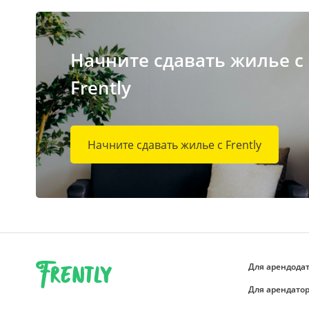
Начните сдавать жилье с
Frently
Начните сдавать жилье с Frently
Для арендода
Для арендато