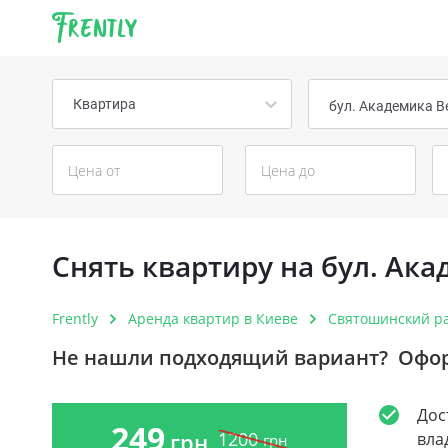
Frently
Квартира
бул. Академика В
Снять квартиру на бул. Ак
Frently
Аренда квартир в Киеве
Святошинский р
Не нашли подходящий вариант?
Офор
Дос
249
1200
грн
вла
грн