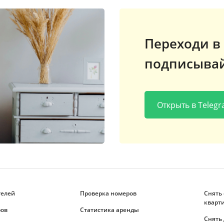
Переходи в 
подписывай
Открыть в Teleg
телей
Проверка номеров
Снять
кварт
ров
Статистика аренды
Снять