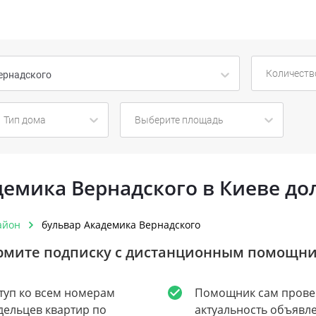
Количеств
ернадского
Тип дома
Выберите площадь
адемика Вернадского в Киеве до
айон
бульвар Академика Вернадского
мите подписку с дистанционным помощн
туп ко всем номерам
Помощник сам прове
дельцев квартир по
актуальность объявл