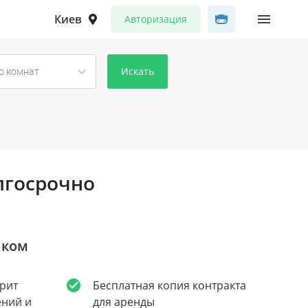
Киев
Авторизация
Искать
о комнат
лгосрочно
иком
рит
Бесплатная копия контракта
ений и
для аренды