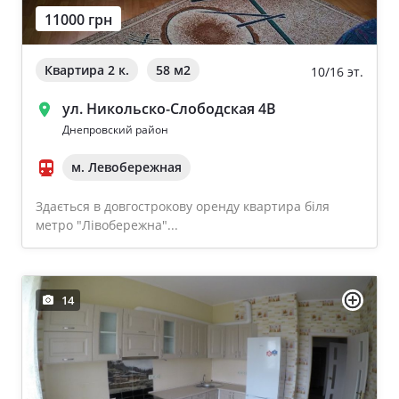
11000 грн
Ворзель
Дом 2000-2009 года
Борисполь
Квартира 2 к.
58 м
2
10/16 эт.
Новострой
Буча
ул. Никольско-Слободская 4В
Частный дом
Днепровский район
м. Левобережная
Общая площадь квартиры
Очистить
Здається в довгострокову оренду квартира біля
От 40
метро "Лівобережна"...
От 60
От 80
14
От 100